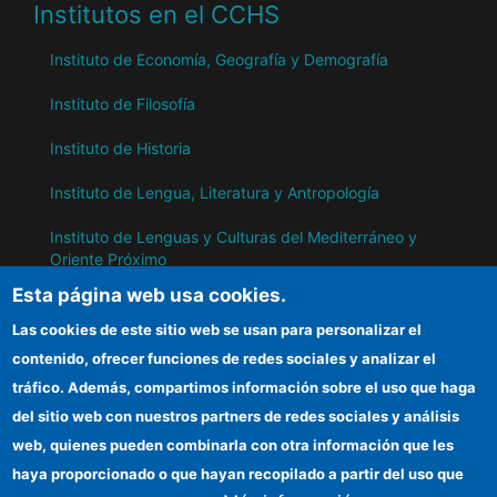
Institutos en el CCHS
Instituto de Economía, Geografía y Demografía
Instituto de Filosofía
Instituto de Historia
Instituto de Lengua, Literatura y Antropología
Instituto de Lenguas y Culturas del Mediterráneo y
Oriente Próximo
Esta página web usa cookies.
Instituto de Políticas y Bienes Públicos
Las cookies de este sitio web se usan para personalizar el
contenido, ofrecer funciones de redes sociales y analizar el
IH
tráfico. Además, compartimos información sobre el uso que haga
del sitio web con nuestros partners de redes sociales y análisis
Sede electrónica CSIC
web, quienes pueden combinarla con otra información que les
Información para proveedores
haya proporcionado o que hayan recopilado a partir del uso que