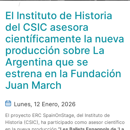
El Instituto de Historia del CSIC asesora
científicamente la nueva producción sobre La
El Instituto de Historia
Argentina que se estrena en la Fundación Juan March
del CSIC asesora
científicamente la nueva
producción sobre La
Argentina que se
estrena en la Fundación
Juan March
Lunes, 12 Enero, 2026
El proyecto ERC SpainOnStage, del Instituto de
Historia (CSIC), ha participado como asesor científico
en la nueva producción
“Les Ballets Espagnols de ‘La