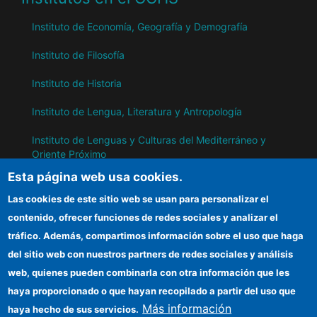
Instituto de Economía, Geografía y Demografía
Instituto de Filosofía
Instituto de Historia
Instituto de Lengua, Literatura y Antropología
Instituto de Lenguas y Culturas del Mediterráneo y
Oriente Próximo
Esta página web usa cookies.
Instituto de Políticas y Bienes Públicos
Las cookies de este sitio web se usan para personalizar el
contenido, ofrecer funciones de redes sociales y analizar el
IH
tráfico. Además, compartimos información sobre el uso que haga
del sitio web con nuestros partners de redes sociales y análisis
Sede electrónica CSIC
web, quienes pueden combinarla con otra información que les
Información para proveedores
haya proporcionado o que hayan recopilado a partir del uso que
Más información
haya hecho de sus servicios.