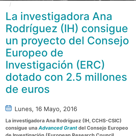
La investigadora Ana Rodríguez (IH) consigue un
proyecto del Consejo Europeo de Investigación (ERC)
La investigadora Ana
dotado con 2.5 millones de euros
Rodríguez (IH) consigue
un proyecto del Consejo
Europeo de
Investigación (ERC)
dotado con 2.5 millones
de euros
Lunes, 16 Mayo, 2016
La investigadora Ana Rodríguez (IH, CCHS-CSIC)
consigue una
Advanced Grant
del Consejo Europeo
de Investigación (European Research Council