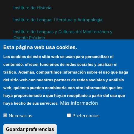
Instituto de Historia
Instituto de Lengua, Literatura y Antropología
Instituto de Lenguas y Culturas del Mediterráneo y
Oriente Próximo
Esta página web usa cookies.
Instituto de Políticas y Bienes Públicos
Las cookies de este sitio web se usan para personalizar el
contenido, ofrecer funciones de redes sociales y analizar el
IH
tráfico. Además, compartimos información sobre el uso que haga
del sitio web con nuestros partners de redes sociales y análisis
Sede electrónica CSIC
web, quienes pueden combinarla con otra información que les
Información para proveedores
haya proporcionado o que hayan recopilado a partir del uso que
Más información
haya hecho de sus servicios.
Organismos financiadores
Necesarias
Preferencias
Cómo llegar
Guardar preferencias