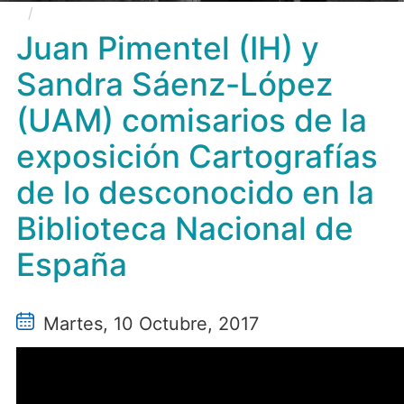
Juan Pimentel (IH) y Sandra Sáenz-López (UAM)
comisarios de la exposición Cartografías de lo
Juan Pimentel (IH) y
desconocido en la Biblioteca Nacional de España
Sandra Sáenz-López
(UAM) comisarios de la
exposición Cartografías
de lo desconocido en la
Biblioteca Nacional de
España
Martes, 10 Octubre, 2017