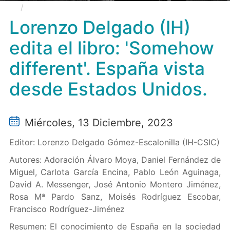
Lorenzo Delgado (IH) edita el libro: 'Somehow
different'. España vista desde Estados Unidos.
Lorenzo Delgado (IH)
edita el libro: 'Somehow
different'. España vista
desde Estados Unidos.
Miércoles, 13 Diciembre, 2023
Editor: Lorenzo Delgado Gómez-Escalonilla (IH-CSIC)
Autores: Adoración Álvaro Moya, Daniel Fernández de
Miguel, Carlota García Encina, Pablo León Aguinaga,
David A. Messenger, José Antonio Montero Jiménez,
Rosa Mª Pardo Sanz, Moisés Rodríguez Escobar,
Francisco Rodríguez-Jiménez
Resumen: El conocimiento de España en la sociedad