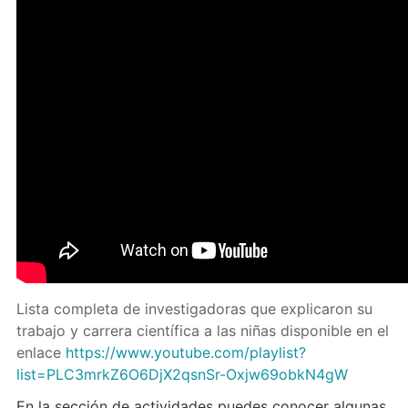
Lista completa de investigadoras que explicaron su
trabajo y carrera científica a las niñas disponible en el
enlace
https://www.youtube.com/playlist?
list=PLC3mrkZ6O6DjX2qsnSr-Oxjw69obkN4gW
En la sección de actividades puedes conocer algunas