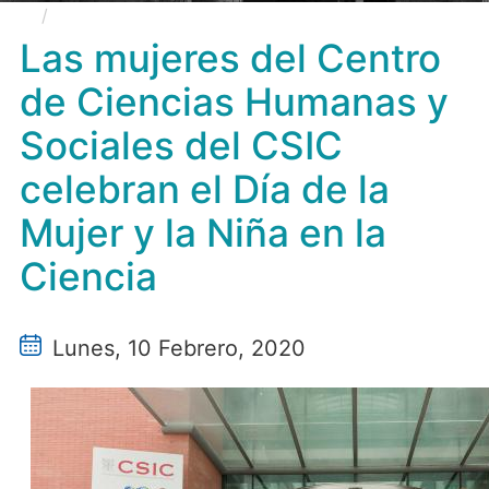
Las mujeres del Centro de Ciencias Humanas y
Sociales del CSIC celebran el Día de la Mujer y la Niña
Las mujeres del Centro
en la Ciencia
de Ciencias Humanas y
Sociales del CSIC
celebran el Día de la
Mujer y la Niña en la
Ciencia
Lunes, 10 Febrero, 2020