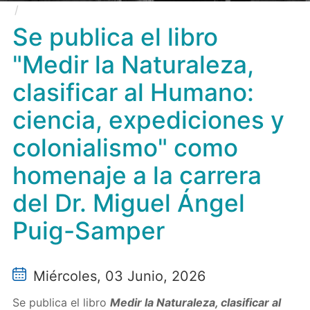
Se publica el libro "Medir la Naturaleza, clasificar al
Humano: ciencia, expediciones y colonialismo" como
Se publica el libro
homenaje a la carrera del Dr. Miguel Ángel Puig-
"Medir la Naturaleza,
Samper
clasificar al Humano:
ciencia, expediciones y
colonialismo" como
homenaje a la carrera
del Dr. Miguel Ángel
Puig-Samper
Miércoles, 03 Junio, 2026
Se publica el libro
Medir la Naturaleza, clasificar al