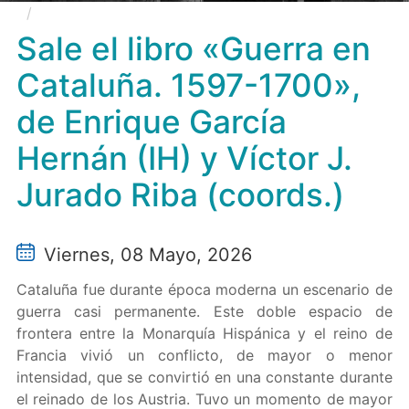
Sale el libro «Guerra en Cataluña. 1597-1700», de
Enrique García Hernán (IH) y Víctor J. Jurado Riba
Sale el libro «Guerra en
(coords.)
Cataluña. 1597-1700»,
de Enrique García
Hernán (IH) y Víctor J.
Jurado Riba (coords.)
Viernes, 08 Mayo, 2026
Cataluña fue durante época moderna un escenario de
guerra casi permanente. Este doble espacio de
frontera entre la Monarquía Hispánica y el reino de
Francia vivió un conflicto, de mayor o menor
intensidad, que se convirtió en una constante durante
el reinado de los Austria. Tuvo un momento de mayor