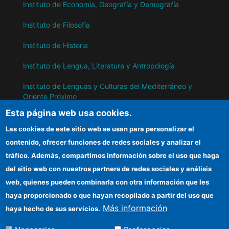
Instituto de Economía, Geografía y Demografía
Instituto de Filosofía
Instituto de Historia
Instituto de Lengua, Literatura y Antropología
Instituto de Lenguas y Culturas del Mediterráneo y
Oriente Próximo
Esta página web usa cookies.
Instituto de Políticas y Bienes Públicos
Las cookies de este sitio web se usan para personalizar el
contenido, ofrecer funciones de redes sociales y analizar el
IH
tráfico. Además, compartimos información sobre el uso que haga
del sitio web con nuestros partners de redes sociales y análisis
Sede electrónica CSIC
web, quienes pueden combinarla con otra información que les
Información para proveedores
haya proporcionado o que hayan recopilado a partir del uso que
Más información
haya hecho de sus servicios.
Organismos financiadores