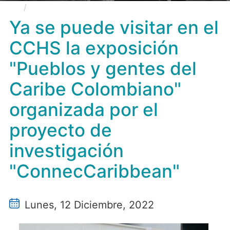
Ya se puede visitar en el CCHS la exposición
"Pueblos y gentes del Caribe Colombiano" organizada
Ya se puede visitar en el
por el proyecto de investigación "ConnecCaribbean"
CCHS la exposición
"Pueblos y gentes del
Caribe Colombiano"
organizada por el
proyecto de
investigación
"ConnecCaribbean"
Lunes, 12 Diciembre, 2022