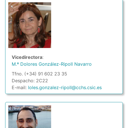
Vicedirectora
:
M
.ª Dolores González-Ripoll Navarro
Tfno. (+34) 91 602 23 35
Despacho: 2C22
E-mail:
loles.gonzalez-ripoll@cchs.csic.es