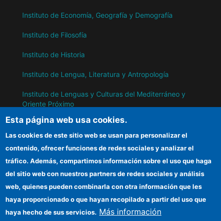
Instituto de Economía, Geografía y Demografía
Instituto de Filosofía
Instituto de Historia
Instituto de Lengua, Literatura y Antropología
Instituto de Lenguas y Culturas del Mediterráneo y
Oriente Próximo
Esta página web usa cookies.
Instituto de Políticas y Bienes Públicos
Las cookies de este sitio web se usan para personalizar el
contenido, ofrecer funciones de redes sociales y analizar el
IH
tráfico. Además, compartimos información sobre el uso que haga
del sitio web con nuestros partners de redes sociales y análisis
Sede electrónica CSIC
web, quienes pueden combinarla con otra información que les
Información para proveedores
haya proporcionado o que hayan recopilado a partir del uso que
Más información
haya hecho de sus servicios.
Organismos financiadores