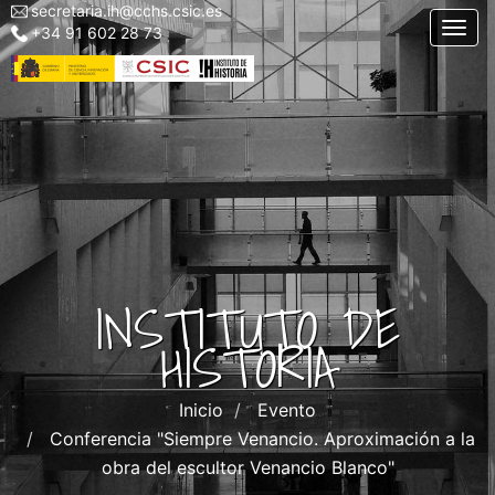
secretaria.ih@cchs.csic.es
Menu
Pasar
Togg
+34 91 602 28 73
top
al
left
contenido
IH
principal
INSTITUTO DE
HISTORIA
Inicio
Evento
Conferencia "Siempre Venancio. Aproximación a la
obra del escultor Venancio Blanco"