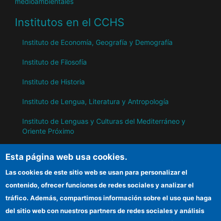
medioambientales
Institutos en el CCHS
Instituto de Economía, Geografía y Demografía
Instituto de Filosofía
Instituto de Historia
Instituto de Lengua, Literatura y Antropología
Instituto de Lenguas y Culturas del Mediterráneo y
Oriente Próximo
Instituto de Políticas y Bienes Públicos
Esta página web usa cookies.
Las cookies de este sitio web se usan para personalizar el
IH
contenido, ofrecer funciones de redes sociales y analizar el
tráfico. Además, compartimos información sobre el uso que haga
Sede electrónica CSIC
del sitio web con nuestros partners de redes sociales y análisis