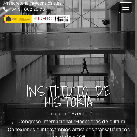
secretaria.ih@cchs.csic.es
Menu
Pasar
Togg
+34 91 602 28 73
top
al
left
contenido
IH
principal
INSTITUTO DE
HISTORIA
Inicio
Evento
Congreso Internacional "Hacedoras de cultura.
Conexiones e intercambios artísticos transatlánticos