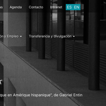
ES
EN
as
Agenda
Contacto
Intranet
ón y Empleo
Transferencia y divulgación
A
ique en Amérique hispanique", de Gabriel Entin