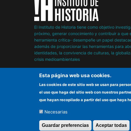
El Instituto de Historia tiene como objetivo invest
próximo, generar conocimiento y contribuir a que e
herramienta crítica- desempeñe un papel destacad
además de proporcionar las herramientas para abor
identidades, la convivencia de culturas, la globaliz
crisis medioambientales
Esta página web usa cookies.
Las cookies de este sitio web se usan para perso
el uso que haga del sitio web con nuestros partn
que hayan recopilado a partir del uso que haya h
Necesarias
©Copyright 2026 Todos los derechos reserv
Guardar preferencias
Aceptar todas