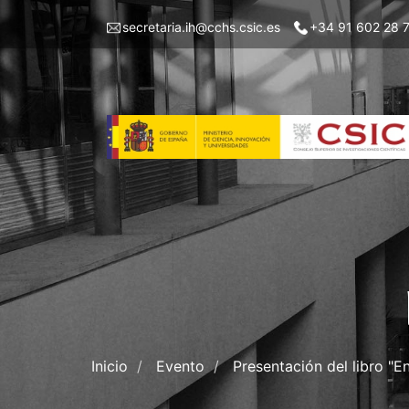
Pasar
Menu
secretaria.ih@cchs.csic.es
+34 91 602 28 
al
top
contenido
left
principal
IH
Inicio
Evento
Presentación del libro "E