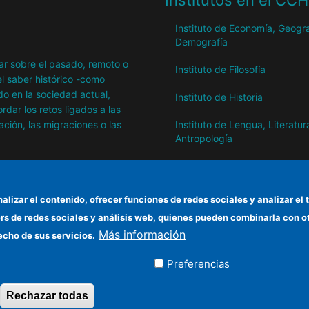
Institutos en el CC
Instituto de Economía, Geogra
Demografía
igar sobre el pasado, remoto o
Instituto de Filosofía
l saber histórico -como
o en la sociedad actual,
Instituto de Historia
dar los retos ligados a las
ación, las migraciones o las
Instituto de Lengua, Literatur
Antropología
Instituto de Lenguas y Cultur
del Mediterráneo y Oriente
Próximo
nalizar el contenido, ofrecer funciones de redes sociales y analizar 
ers de redes sociales y análisis web, quienes pueden combinarla con 
Instituto de Políticas y Bienes
Más información
Públicos
echo de sus servicios.
Preferencias
ados
Rechazar todas
Revocar consentimiento