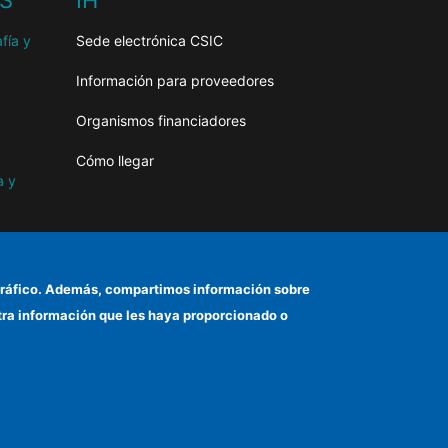
HS
IH
fía y
Sede electrónica CSIC
Información para proveedores
Organismos financiadores
Cómo llegar
a y
as
el tráfico. Además, compartimos información sobre
otra información que les haya proporcionado o