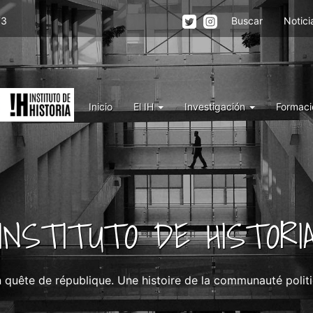
Menu
73
Buscar
Notici
top
right
IH
Menu
Inicio
El IH
Investigación
Formaci
IH
INSTITUTO DE HISTORI
n quête de république. Une histoire de la communauté polit