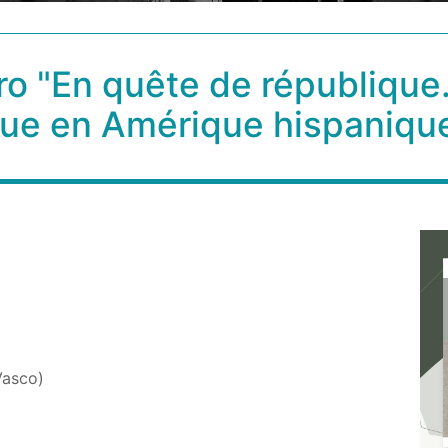
ro "En quête de république.
e en Amérique hispanique"
 Vasco)