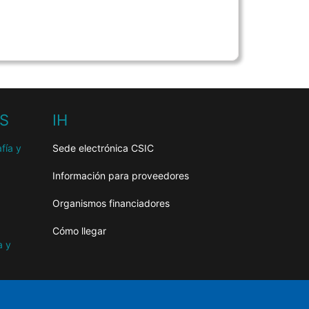
HS
IH
fía y
Sede electrónica CSIC
Información para proveedores
Organismos financiadores
Cómo llegar
a y
as