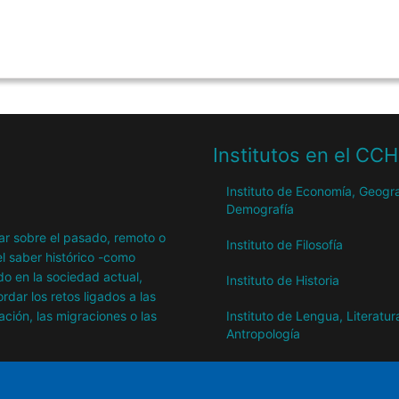
Institutos en el CC
Instituto de Economía, Geogra
Demografía
igar sobre el pasado, remoto o
Instituto de Filosofía
l saber histórico -como
o en la sociedad actual,
Instituto de Historia
dar los retos ligados a las
ación, las migraciones o las
Instituto de Lengua, Literatur
Antropología
Instituto de Lenguas y Cultur
del Mediterráneo y Oriente