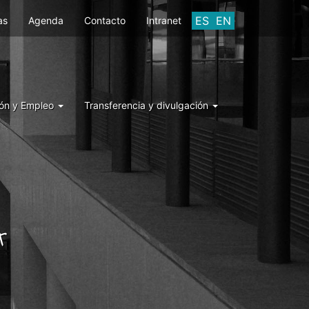
ES
EN
as
Agenda
Contacto
Intranet
ón y Empleo
Transferencia y divulgación
A