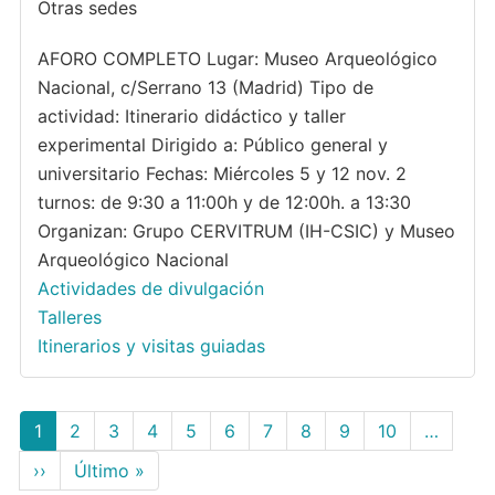
Otras sedes
AFORO COMPLETO Lugar: Museo Arqueológico
Nacional, c/Serrano 13 (Madrid) Tipo de
actividad: Itinerario didáctico y taller
experimental Dirigido a: Público general y
universitario Fechas: Miércoles 5 y 12 nov. 2
turnos: de 9:30 a 11:00h y de 12:00h. a 13:30
Organizan: Grupo CERVITRUM (IH-CSIC) y Museo
Arqueológico Nacional
Actividades de divulgación
Talleres
Itinerarios y visitas guiadas
Paginación
Página
1
Page
2
Page
3
Page
4
Page
5
Page
6
Page
7
Page
8
Page
9
Page
10
…
actual
Siguiente
››
Última
Último »