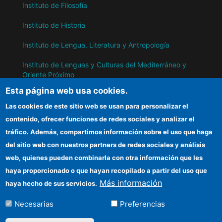
Instituto de Filosofía
Instituto de Historia
Instituto de Lengua, Literatura y Antropología
Instituto de Lenguas y Culturas del Mediterráneo y
Oriente Próximo
Esta página web usa cookies.
Instituto de Políticas y Bienes Públicos
Las cookies de este sitio web se usan para personalizar el
contenido, ofrecer funciones de redes sociales y analizar el
IH
tráfico. Además, compartimos información sobre el uso que haga
del sitio web con nuestros partners de redes sociales y análisis
Sede electrónica CSIC
web, quienes pueden combinarla con otra información que les
Información para proveedores
haya proporcionado o que hayan recopilado a partir del uso que
Más información
haya hecho de sus servicios.
Organismos financiadores
Necesarias
Preferencias
Cómo llegar