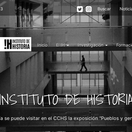
Menu
73
Buscar
Notici
top
right
IH
Menu
Inicio
El IH
Investigación
Formaci
IH
INSTITUTO DE HISTORI
a se puede visitar en el CCHS la exposición "Pueblos y ge