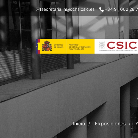
Pasar
Menu
secretaria.ih@cchs.csic.es
+34 91 602 28 
al
top
contenido
left
principal
IH
Inicio
Exposiciones
Y