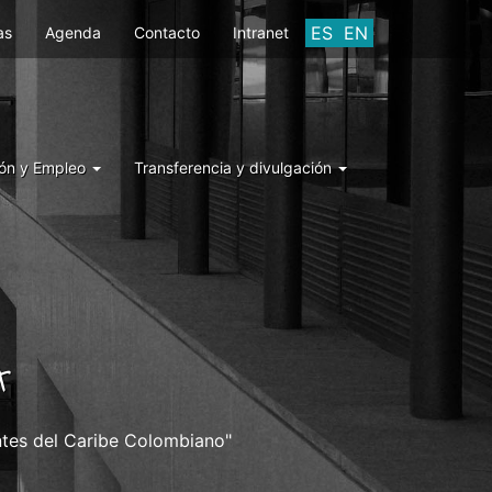
ES
EN
as
Agenda
Contacto
Intranet
ón y Empleo
Transferencia y divulgación
A
ntes del Caribe Colombiano"