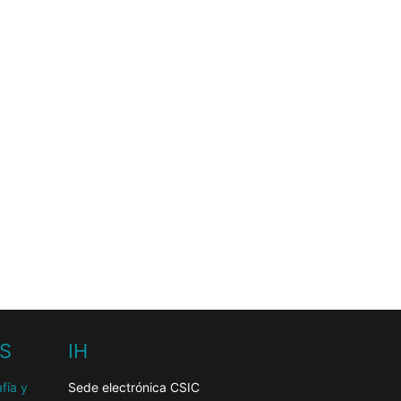
HS
IH
fía y
Sede electrónica CSIC