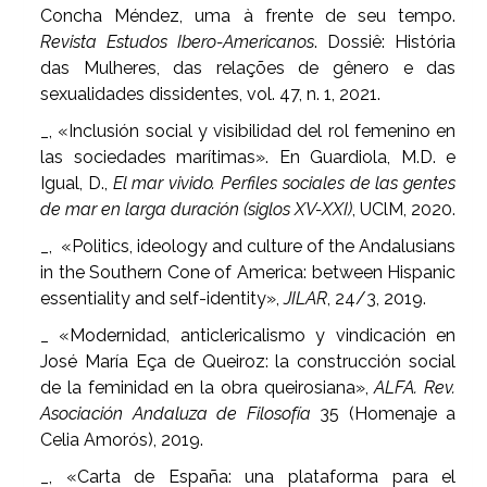
Concha Méndez, uma à frente de seu tempo.
Revista Estudos Ibero-Americanos
. Dossiê: História
das Mulheres, das relações de gênero e das
sexualidades dissidentes, vol. 47, n. 1, 2021.
_, «Inclusión social y visibilidad del rol femenino en
las sociedades marítimas». En Guardiola, M.D. e
Igual, D.,
El mar vivido. Perfiles sociales de las gentes
de mar en larga duración (siglos XV-XXI)
, UClM, 2020.
_, «Politics, ideology and culture of the Andalusians
in the Southern Cone of America: between Hispanic
essentiality and self-identity»,
JILAR
, 24/3, 2019.
_ «Modernidad, anticlericalismo y vindicación en
José María Eça de Queiroz: la construcción social
de la feminidad en la obra queirosiana»,
ALFA. Rev.
Asociación Andaluza de Filosofía
35 (Homenaje a
Celia Amorós), 2019.
_, «Carta de España: una plataforma para el