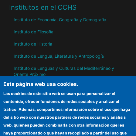
Institutos en el CCHS
Instituto de Economía, Geografía y Demografía
Instituto de Filosofía
Instituto de Historia
Instituto de Lengua, Literatura y Antropología
Instituto de Lenguas y Culturas del Mediterráneo y
Oriente Próximo
Esta página web usa cookies.
Instituto de Políticas y Bienes Públicos
Las cookies de este sitio web se usan para personalizar el
contenido, ofrecer funciones de redes sociales y analizar el
IH
tráfico. Además, compartimos información sobre el uso que haga
del sitio web con nuestros partners de redes sociales y análisis
Sede electrónica CSIC
web, quienes pueden combinarla con otra información que les
Información para proveedores
haya proporcionado o que hayan recopilado a partir del uso que