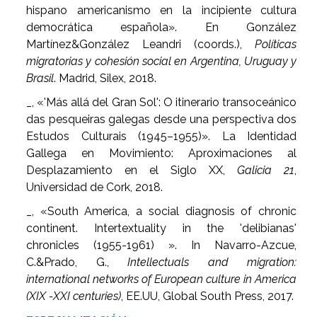
hispano americanismo en la incipiente cultura
democrática española». En González
Martínez&González Leandri (coords.),
Políticas
migratorias y cohesión social en Argentina, Uruguay y
Brasil
. Madrid, Silex, 2018.
_, «'Más allá del Gran Sol': O itinerario transoceánico
das pesqueiras galegas desde una perspectiva dos
Estudos Culturais (1945–1955)». La Identidad
Gallega en Movimiento: Aproximaciones al
Desplazamiento en el Siglo XX,
Galicia 21
,
Universidad de Cork, 2018.
_, «South America, a social diagnosis of chronic
continent. Intertextuality in the 'delibianas'
chronicles (1955-1961) ». In Navarro-Azcue,
C.&Prado, G.,
Intellectuals and migration:
international networks of European culture in America
(XIX -XXI centuries)
, EE.UU, Global South Press, 2017.