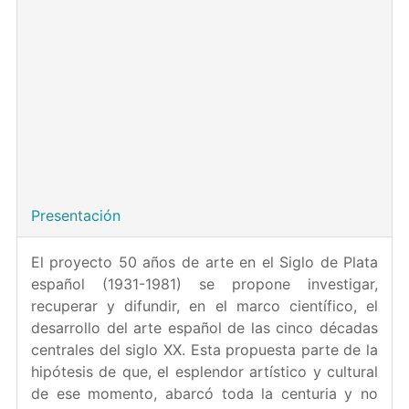
Centro de ejecución
: Departamento de Historia del
Arte y Patrimonio. Instituto de Historia, Centro de
Ciencias Humanas y Sociales, CSIC
Periodo de ejecución
: Tres años. Del 01-01-2015 al
31-12-2017
Entidades Interesadas
: Asociación para el Estudio de
los Exilios y Migraciones Ibéricos Contemporáneos
(AEMIC).
Presentación
El proyecto 50 años de arte en el Siglo de Plata
español (1931-1981) se propone investigar,
recuperar y difundir, en el marco científico, el
desarrollo del arte español de las cinco décadas
centrales del siglo XX. Esta propuesta parte de la
hipótesis de que, el esplendor artístico y cultural
de ese momento, abarcó toda la centuria y no