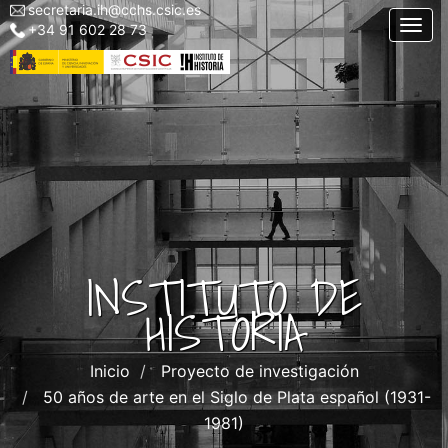
secretaria.ih@cchs.csic.es
Menu
Pasar
Togg
+34 91 602 28 73
top
al
left
contenido
IH
principal
INSTITUTO DE
HISTORIA
Inicio
Proyecto de investigación
50 años de arte en el Siglo de Plata español (1931-
1981)