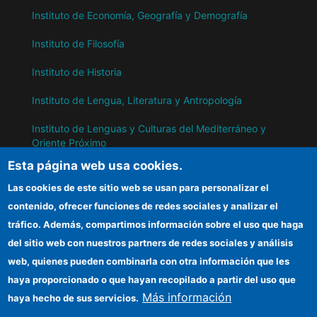
Instituto de Economía, Geografía y Demografía
Instituto de Filosofía
Instituto de Historia
Instituto de Lengua, Literatura y Antropología
Instituto de Lenguas y Culturas del Mediterráneo y
Oriente Próximo
Esta página web usa cookies.
Instituto de Políticas y Bienes Públicos
Las cookies de este sitio web se usan para personalizar el
contenido, ofrecer funciones de redes sociales y analizar el
IH
tráfico. Además, compartimos información sobre el uso que haga
del sitio web con nuestros partners de redes sociales y análisis
Sede electrónica CSIC
web, quienes pueden combinarla con otra información que les
Información para proveedores
haya proporcionado o que hayan recopilado a partir del uso que
Más información
haya hecho de sus servicios.
Organismos financiadores