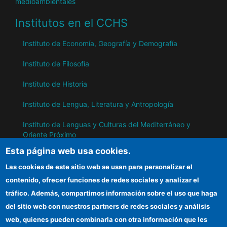
medioambientales
Institutos en el CCHS
Instituto de Economía, Geografía y Demografía
Instituto de Filosofía
Instituto de Historia
Instituto de Lengua, Literatura y Antropología
Instituto de Lenguas y Culturas del Mediterráneo y
Oriente Próximo
Esta página web usa cookies.
Instituto de Políticas y Bienes Públicos
Las cookies de este sitio web se usan para personalizar el
contenido, ofrecer funciones de redes sociales y analizar el
IH
tráfico. Además, compartimos información sobre el uso que haga
del sitio web con nuestros partners de redes sociales y análisis
Sede electrónica CSIC
web, quienes pueden combinarla con otra información que les