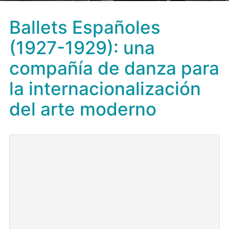
Ballets Españoles
(1927-1929): una
compañía de danza para
la internacionalización
del arte moderno
Datos sobre el Proyecto:
Referencia del proyecto:
ERC2018-092829
Convocatoria y Organismo Financiador:
P. E. I+D+I,
Programa Estatal de Fomento de la Investigación
Científica y Técnica de Excelencia, Subprograma
Estatal de Generación de Conocimiento, Acciones de