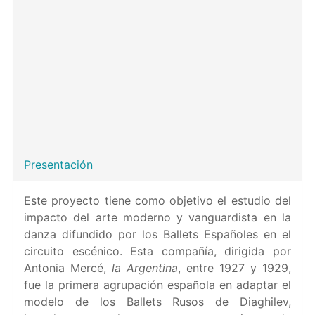
Dinamización “Proyectos Europa Excelencia”,
Ministerio de Ciencia, Innovación y Universidades,
Agencia Estatal de Investigación.
Centro de ejecución:
Departamento de Historia del
Arte y Patrimonio. Instituto de Historia, Centro de
Ciencias Humanas y Sociales, CSIC
Período de ejecución:
01/12/2018 - 31/12/2020
Financiación concedida:
75.000 €
Presentación
Este proyecto tiene como objetivo el estudio del
impacto del arte moderno y vanguardista en la
danza difundido por los Ballets Españoles en el
circuito escénico. Esta compañía, dirigida por
Antonia Mercé,
la Argentina
, entre 1927 y 1929,
fue la primera agrupación española en adaptar el
modelo de los Ballets Rusos de Diaghilev,