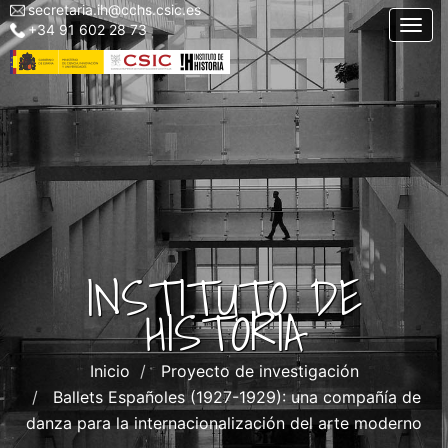
secretaria.ih@cchs.csic.es
Menu
Pasar
Togg
+34 91 602 28 73
top
al
left
contenido
IH
principal
INSTITUTO DE
HISTORIA
Inicio
Proyecto de investigación
Ballets Españoles (1927-1929): una compañía de
danza para la internacionalización del arte moderno