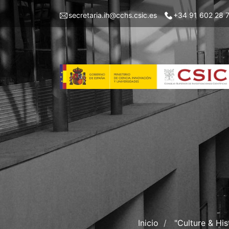
Skip
Menu
secretaria.ih@cchs.csic.es
+34 91 602 28 
to
top
main
left
content
IH
Inicio
"Culture & Hist