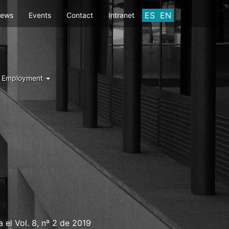
ES
EN
ews
Events
Contact
Intranet
d Employment
Y
ca el Vol. 8, nº 2 de 2019