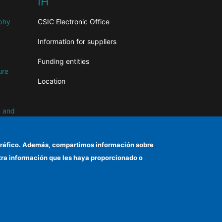
IH
aphy
CSIC Electronic Office
Information for suppliers
Funding entities
ure
Location
n and
el tráfico. Además, compartimos información sobre
otra información que les haya proporcionado o
d