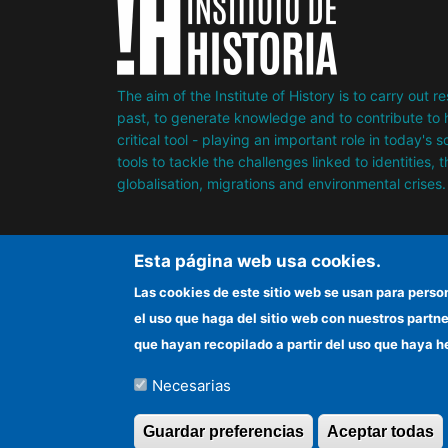
The aim of the Institute of History is to carry out 
past, to generate knowledge and to contribute to h
critical tool - playing an important role in today's 
tools to tackle the challenges linked to identities, 
globalisation, migrations and environmental crises.
Esta página web usa cookies.
Las cookies de este sitio web se usan para perso
el uso que haga del sitio web con nuestros partn
que hayan recopilado a partir del uso que haya h
Necesarias
©Copyright 2026 Todos los derechos reserv
Guardar preferencias
Aceptar todas