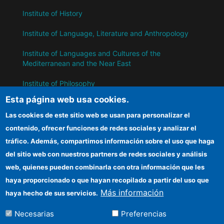
Institute of History
Institute of Language, Literature and Anthropology
Institute of Languages ​​and Cultures of the
Mediterranean and the Near East
Institute of Philosophy
Esta página web usa cookies.
Institute of Public Policies and Goods
Las cookies de este sitio web se usan para personalizar el
contenido, ofrecer funciones de redes sociales y analizar el
IH
tráfico. Además, compartimos información sobre el uso que haga
del sitio web con nuestros partners de redes sociales y análisis
CSIC Electronic Office
web, quienes pueden combinarla con otra información que les
Information for suppliers
haya proporcionado o que hayan recopilado a partir del uso que
Más información
haya hecho de sus servicios.
Funding entities
Necesarias
Preferencias
Location