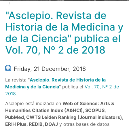
"Asclepio. Revista de Historia de la Medicina y de
la Ciencia" publica el Vol. 70, Nº 2 de 2018
"Asclepio. Revista de
Historia de la Medicina y
de la Ciencia" publica el
Vol. 70, Nº 2 de 2018
Friday, 21 December, 2018
La revista "
Asclepio. Revista de Historia de la
Medicina y de la Ciencia
" publica el
Vol. 70, Nº 2 de
2018
.
Asclepio está indizada en
Web of Science: Arts &
Humanities Citation Index (A&HCI), SCOPUS,
PubMed, CWTS Leiden Ranking (Journal indicators),
ERIH Plus, REDIB, DOAJ
y otras bases de datos