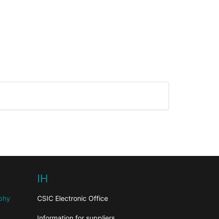
IH
aphy
CSIC Electronic Office
Information for suppliers