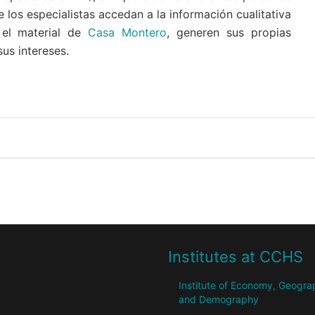
 los especialistas accedan a la información cualitativa
y el material de
Casa Montero
, generen sus propias
us intereses.
Institutes at CCHS
Institute of Economy, Geogr
and Demography