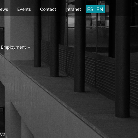
ES
EN
ews
Events
Contact
Intranet
d Employment
Y
eva