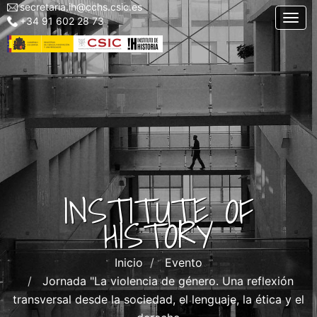
secretaria.ih@cchs.csic.es
Menu
Skip
Togg
+34 91 602 28 73
top
to
left
main
IH
content
INSTITUTE OF
HISTORY
Inicio
Evento
Jornada "La violencia de género. Una reflexión
transversal desde la sociedad, el lenguaje, la ética y el