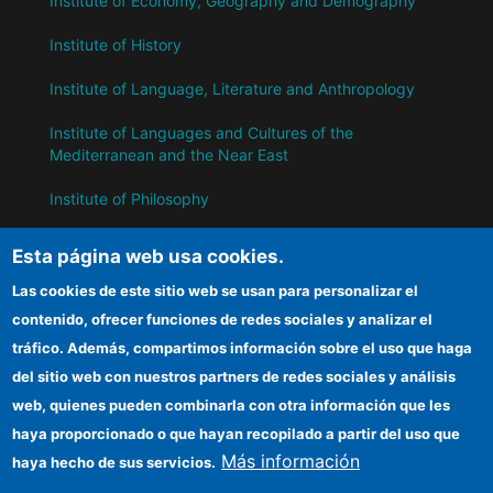
Institute of Economy, Geography and Demography
Institute of History
Institute of Language, Literature and Anthropology
Institute of Languages ​​and Cultures of the
Mediterranean and the Near East
Institute of Philosophy
Institute of Public Policies and Goods
Esta página web usa cookies.
Las cookies de este sitio web se usan para personalizar el
IH
contenido, ofrecer funciones de redes sociales y analizar el
tráfico. Además, compartimos información sobre el uso que haga
CSIC Electronic Office
del sitio web con nuestros partners de redes sociales y análisis
web, quienes pueden combinarla con otra información que les
Information for suppliers
haya proporcionado o que hayan recopilado a partir del uso que
Funding entities
Más información
haya hecho de sus servicios.