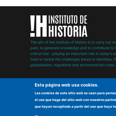
The aim of the Institute of History is to carry out 
past, to generate knowledge and to contribute to h
critical tool - playing an important role in today's 
tools to tackle the challenges linked to identities, 
globalisation, migrations and environmental crises.
Esta página web usa cookies.
Las cookies de este sitio web se usan para perso
el uso que haga del sitio web con nuestros partn
que hayan recopilado a partir del uso que haya h