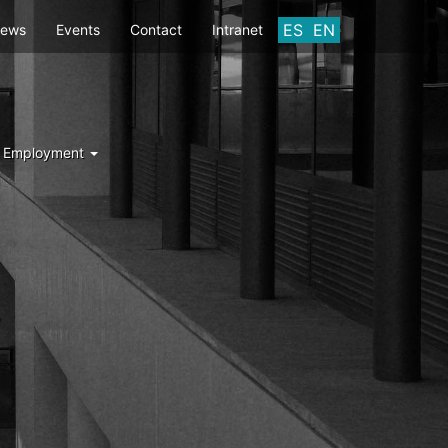
ES
EN
ews
Events
Contact
Intranet
d Employment
Y