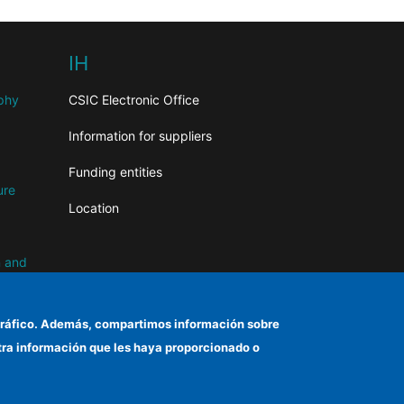
IH
aphy
CSIC Electronic Office
Information for suppliers
Funding entities
ure
Location
n and
el tráfico. Además, compartimos información sobre
otra información que les haya proporcionado o
d