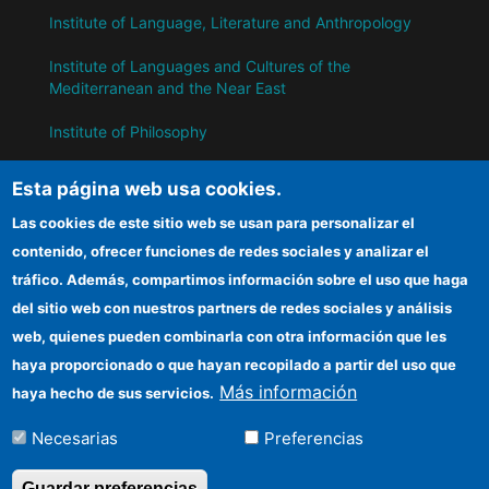
Institute of Language, Literature and Anthropology
Institute of Languages ​​and Cultures of the
Mediterranean and the Near East
Institute of Philosophy
Institute of Public Policies and Goods
Esta página web usa cookies.
Las cookies de este sitio web se usan para personalizar el
IH
contenido, ofrecer funciones de redes sociales y analizar el
tráfico. Además, compartimos información sobre el uso que haga
CSIC Electronic Office
del sitio web con nuestros partners de redes sociales y análisis
web, quienes pueden combinarla con otra información que les
Information for suppliers
haya proporcionado o que hayan recopilado a partir del uso que
Funding entities
Más información
haya hecho de sus servicios.
Location
Necesarias
Preferencias
Guardar preferencias