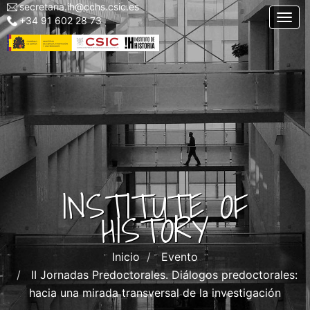
secretaria.ih@cchs.csic.es
Menu
Skip
Togg
+34 91 602 28 73
top
to
left
main
IH
content
INSTITUTE OF
HISTORY
Inicio
Evento
II Jornadas Predoctorales. Diálogos predoctorales:
hacia una mirada transversal de la investigación