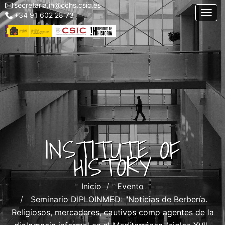
secretaria.ih@cchs.csic.es
Menu
Skip
Togg
+34 91 602 28 73
top
to
left
main
IH
content
INSTITUTE OF
HISTORY
Inicio
Evento
Seminario DIPLOINMED: "Noticias de Berbería.
Religiosos, mercaderes, cautivos como agentes de la