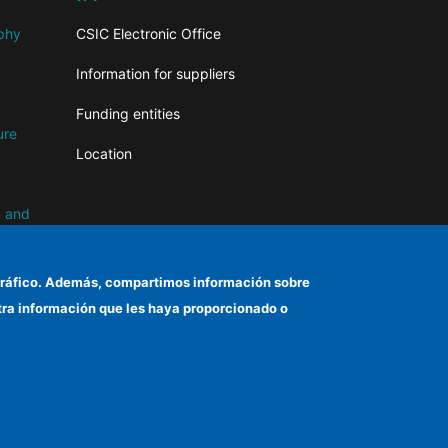
aphy
CSIC Electronic Office
Information for suppliers
Funding entities
ure
Location
n and
el tráfico. Además, compartimos información sobre
otra información que les haya proporcionado o
d