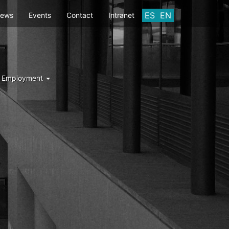
ES
EN
ews
Events
Contact
Intranet
d Employment
Y