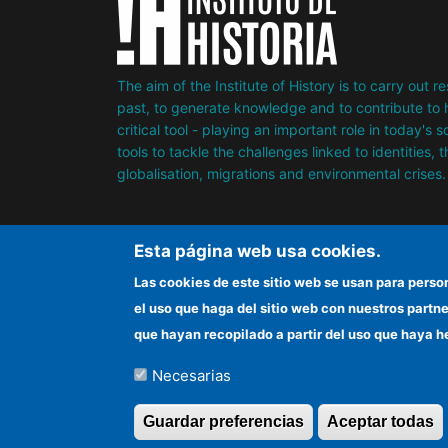
The aim of the Institute of History is to carry out 
past, to generate knowledge and to contribute to h
critical tool - playing an important role in today's 
tools to tackle the challenges linked to identities, 
globalisation, migrations and environmental crises.
Esta página web usa cookies.
Las cookies de este sitio web se usan para perso
el uso que haga del sitio web con nuestros partn
que hayan recopilado a partir del uso que haya h
Necesarias
©Copyright 2026 Todos los derechos reserv
Guardar preferencias
Aceptar todas