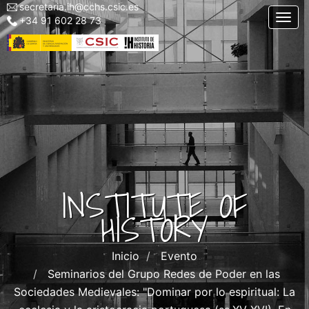
secretaria.ih@cchs.csic.es
Menu
Skip
Togg
+34 91 602 28 73
top
to
left
main
IH
content
INSTITUTE OF
HISTORY
Inicio
Evento
Seminarios del Grupo Redes de Poder en las
Sociedades Medievales: "Dominar por lo espiritual: La