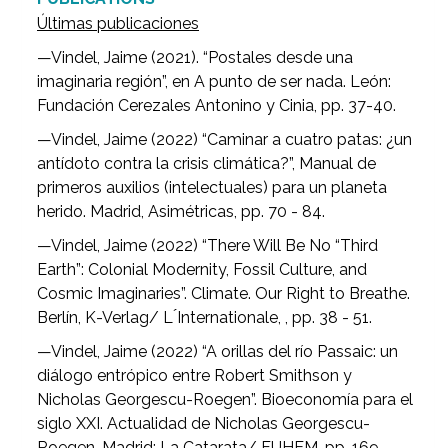
Últimas publicaciones
—Vindel, Jaime (2021). “Postales desde una
imaginaria región”, en A punto de ser nada. León:
Fundación Cerezales Antonino y Cinia, pp. 37-40.
—Vindel, Jaime (2022) “Caminar a cuatro patas: ¿un
antídoto contra la crisis climática?”, Manual de
primeros auxilios (intelectuales) para un planeta
herido. Madrid, Asimétricas, pp. 70 - 84.
—Vindel, Jaime (2022) “There Will Be No “Third
Earth”: Colonial Modernity, Fossil Culture, and
Cosmic Imaginaries”. Climate. Our Right to Breathe.
Berlín, K-Verlag/ L ́Internationale, , pp. 38 - 51.
—Vindel, Jaime (2022) “A orillas del río Passaic: un
diálogo entrópico entre Robert Smithson y
Nicholas Georgescu-Roegen”. Bioeconomía para el
siglo XXI. Actualidad de Nicholas Georgescu-
Roegen. Madrid: La Catarata/ FUHEM, pp. 169 -