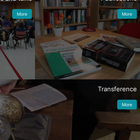
More
More
Transference
More