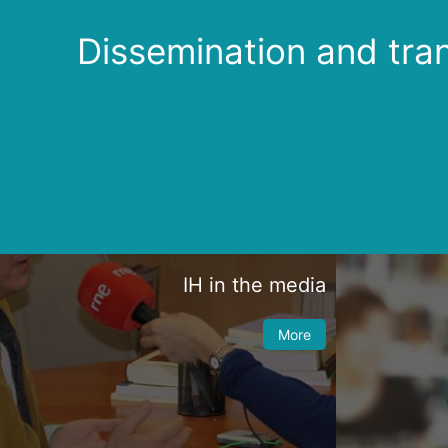
Dissemination and tra
IH in the media
More