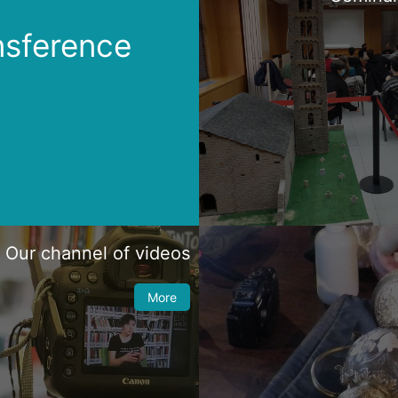
nsference
Our channel of videos
More