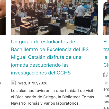
n
Un grupo de estudiantes de
El
C
Bachillerato de Excelencia del IES
tr
Miguel Catalán disfruta de una
la
jornada descubriendo las
Cl
investigaciones del CCHS
y
Un
Wed, 01/07/2026
en
Los alumnos tuvieron la oportunidad de visitar
hor
el Diccionario de Griego, la Biblioteca Tomás
po
Navarro Tomás y varios laboratorios.
el