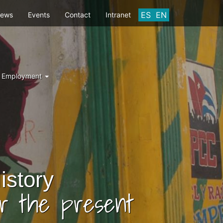
ES
EN
ews
Events
Contact
Intranet
d Employment
istory
er the present