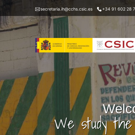
Skip
Menu
secretaria.ih@cchs.csic.es
+34 91 602 28 
to
top
main
left
content
IH
Welco
We study the 