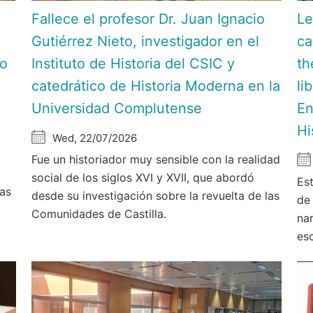
Fallece el profesor Dr. Juan Ignacio
Le
Gutiérrez Nieto, investigador en el
ca
do
Instituto de Historia del CSIC y
th
catedrático de Historia Moderna en la
li
Universidad Complutense
En
Hi
Wed, 22/07/2026
Fue un historiador muy sensible con la realidad
social de los siglos XVI y XVII, que abordó
Est
las
desde su investigación sobre la revuelta de las
de
Comunidades de Castilla.
nar
es