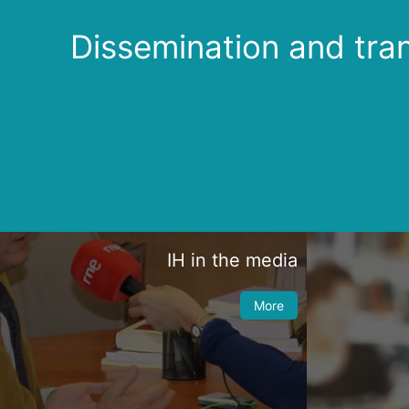
Dissemination and tra
IH in the media
More