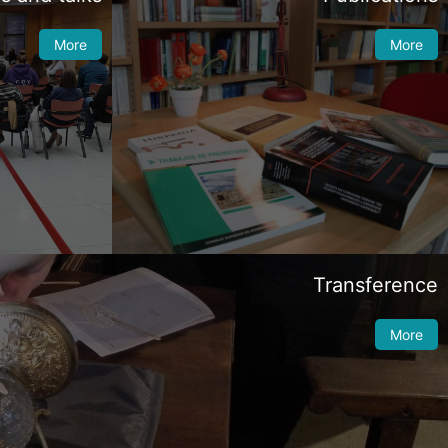
More
More
Transference
More