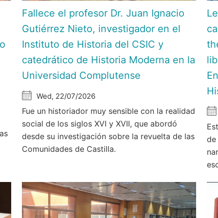
Fallece el profesor Dr. Juan Ignacio
Le
Gutiérrez Nieto, investigador en el
ca
do
Instituto de Historia del CSIC y
th
catedrático de Historia Moderna en la
li
Universidad Complutense
En
Hi
Wed, 22/07/2026
Fue un historiador muy sensible con la realidad
social de los siglos XVI y XVII, que abordó
Est
las
desde su investigación sobre la revuelta de las
de
Comunidades de Castilla.
nar
es