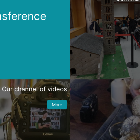
nsference
Our channel of videos
More