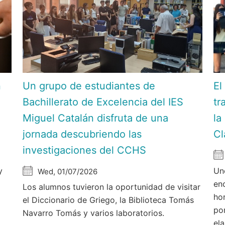
n
Un grupo de estudiantes de
El
C
Bachillerato de Excelencia del IES
tr
Miguel Catalán disfruta de una
la
jornada descubriendo las
Cl
investigaciones del CCHS
y
Un
Wed, 01/07/2026
en
Los alumnos tuvieron la oportunidad de visitar
hor
el Diccionario de Griego, la Biblioteca Tomás
po
Navarro Tomás y varios laboratorios.
el