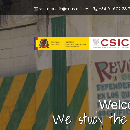
Skip
Menu
secretaria.ih@cchs.csic.es
+34 91 602 28 
to
top
main
left
content
IH
Welco
We study the 