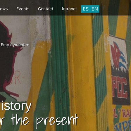
ES
EN
ews
Events
Contact
Intranet
d Employment
istory
er the present