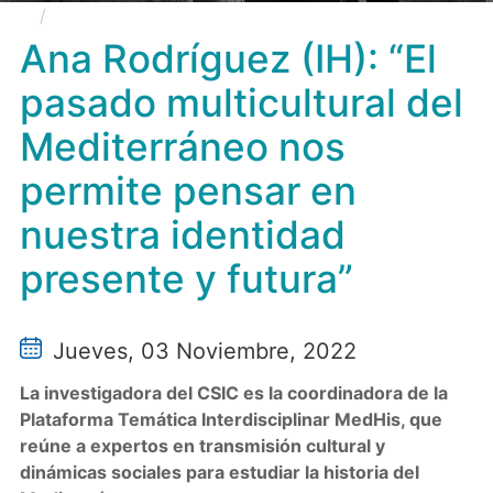
Ana Rodríguez (IH): “El pasado multicultural del
Mediterráneo nos permite pensar en nuestra identidad
Ana Rodríguez (IH): “El
presente y futura”
pasado multicultural del
Mediterráneo nos
permite pensar en
nuestra identidad
presente y futura”
Jueves, 03 Noviembre, 2022
La investigadora del CSIC es la coordinadora de la
Plataforma Temática Interdisciplinar MedHis, que
reúne a expertos en transmisión cultural y
dinámicas sociales para estudiar la historia del