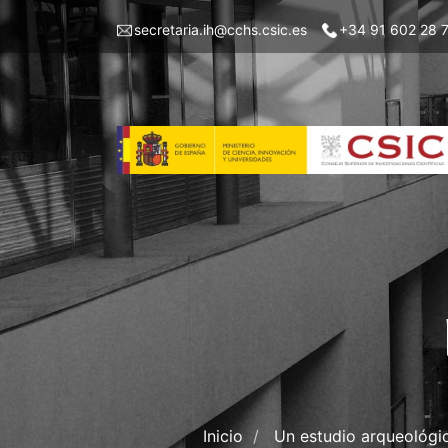
Pasar
Menu
secretaria.ih@cchs.csic.es
+34 91 602 28 
al
top
contenido
left
principal
IH
Inicio
Un estudio arqueológic