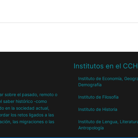
Institutos en el CC
Instituto de Economía, Geogra
Demografía
igar sobre el pasado, remoto o
Instituto de Filosofía
l saber histórico -como
o en la sociedad actual,
Instituto de Historia
dar los retos ligados a las
ación, las migraciones o las
Instituto de Lengua, Literatur
Antropología