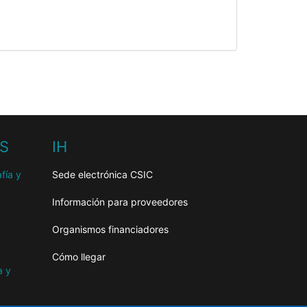
HS
IH
fía y
Sede electrónica CSIC
Información para proveedores
Organismos financiadores
Cómo llegar
a y