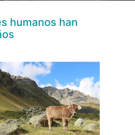
res humanos han
ños