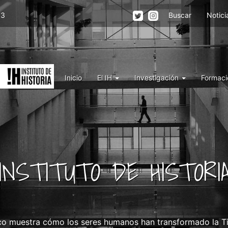
Menu
73
Buscar
Notici
top
right
IH
Menu
Inicio
El IH
Investigación
Formaci
IH
INSTITUTO DE HISTORI
o muestra cómo los seres humanos han transformado la Tie