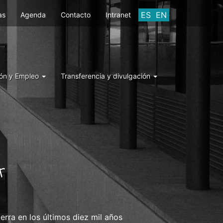
ES
EN
as
Agenda
Contacto
Intranet
ón y Empleo
Transferencia y divulgación
A
rra en los últimos diez mil años