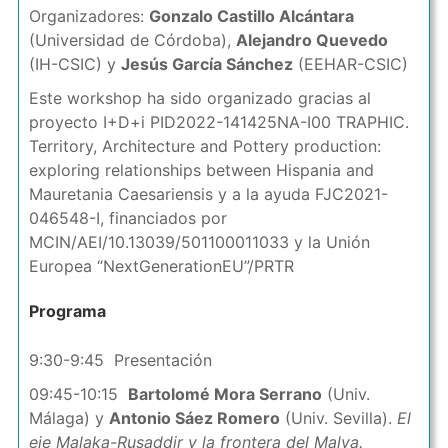
Organizadores:
Gonzalo Castillo Alcántara
(Universidad de Córdoba),
Alejandro Quevedo
(IH-CSIC) y
Jesús García Sánchez
(EEHAR-CSIC)
Este workshop ha sido organizado gracias al
proyecto I+D+i PID2022-141425NA-I00 TRAPHIC.
Territory, Architecture and Pottery production:
exploring relationships between Hispania and
Mauretania Caesariensis y a la ayuda FJC2021-
046548-I, financiados por
MCIN/AEI/10.13039/501100011033 y la Unión
Europea “NextGenerationEU”/PRTR
Programa
9:30-9:45 Presentación
09:45-10:15
Bartolomé Mora Serrano
(Univ.
Málaga) y
Antonio Sáez Romero
(Univ. Sevilla).
El
eje Malaka-Rusaddir y la frontera del Malva.