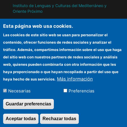
Instituto de Lenguas y Culturas del Mediterráneo y
Oriente Próximo
Instituto de Políticas y Bienes Públicos
Esta página web usa cookies.
Las cookies de este sitio web se usan para personalizar el
IH
contenido, ofrecer funciones de redes sociales y analizar el
tráfico. Además, compartimos información sobre el uso que haga
Sede electrónica CSIC
del sitio web con nuestros partners de redes sociales y análisis
web, quienes pueden combinarla con otra información que les
Información para proveedores
haya proporcionado o que hayan recopilado a partir del uso que
Organismos financiadores
Más información
haya hecho de sus servicios.
Cómo llegar
Necesarias
Preferencias
Guardar preferencias
©Copyright 2026 Todos los derechos
Aceptar todas
Rechazar todas
Revocar consentimi
reservados