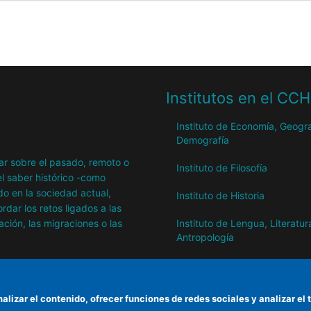
Institutos en el CC
Instituto de Economía, Geogra
Demografía
igar sobre el pasado, remoto o
Instituto de Filosofía
l saber histórico -como
o en la sociedad actual,
Instituto de Historia
dar los retos ligados a las
ación, las migraciones o las
Instituto de Lengua, Literatur
Antropología
Instituto de Lenguas y Cultur
del Mediterráneo y Oriente
Próximo
nalizar el contenido, ofrecer funciones de redes sociales y analizar 