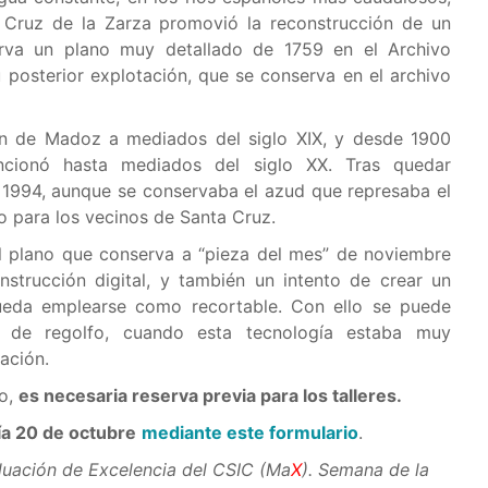
ta Cruz de la Zarza promovió la reconstrucción de un
erva un plano muy detallado de 1759 en el Archivo
 posterior explotación, que se conserva en el archivo
ón de Madoz a mediados del siglo XIX, y desde 1900
ncionó hasta mediados del siglo XX. Tras quedar
 1994, aunque se conservaba el azud que represaba el
o para los vecinos de Santa Cruz.
el plano que conserva a “pieza del mes” de noviembre
onstrucción digital, y también un intento de crear un
pueda emplearse como recortable. Con ello se puede
o de regolfo, cuando esta tecnología estaba muy
lación.
go,
es necesaria reserva previa para los talleres.
ía 20 de octubre
mediante este formulario
.
luación de Excelencia del CSIC (Ma
X
). Semana de la