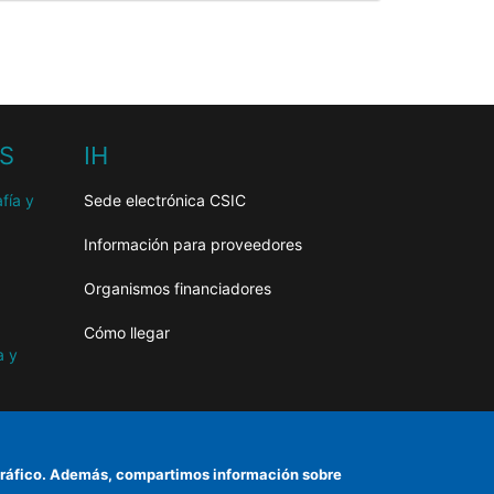
HS
IH
fía y
Sede electrónica CSIC
Información para proveedores
Organismos financiadores
Cómo llegar
a y
as
el tráfico. Además, compartimos información sobre