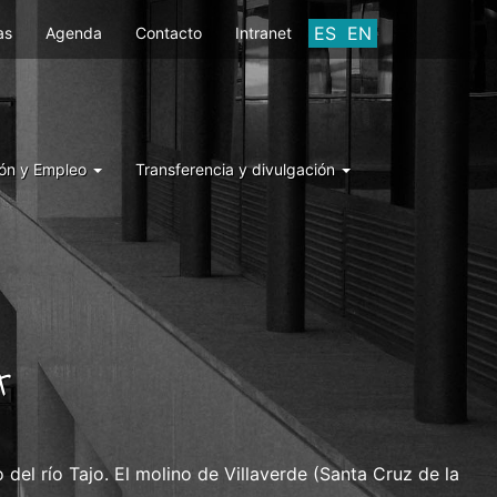
ES
EN
as
Agenda
Contacto
Intranet
ón y Empleo
Transferencia y divulgación
A
el río Tajo. El molino de Villaverde (Santa Cruz de la