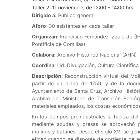
Taller 2: 11 noviembre, de 12:00 - 14:00 hrs.
Dirigido a:
Público general
Aforo
: 30 asistentes en cada taller
Organizan:
Francisco Fernández Izquierdo (
Pontificia de Comillas)
Colabora:
Archivo Histórico Nacional (AHN)
Coordina
: Ud. Divulgación, Cultura Científic
Descripción:
Reconstrucción virtual del Mol
partir de un plano de 1759, y de la docu
Ayuntamiento de Santa Cruz, Archivo Históri
Archivo del Ministerio de Transición Ecológ
materiales empleados, los costes económicos 
En los tiempos preindustriales la fuerza de
mediante azudes y presas se aprovechó pa
molinos y batanes. Desde el siglo XVI se gen
eficaz cuando se disponía de corriente de a