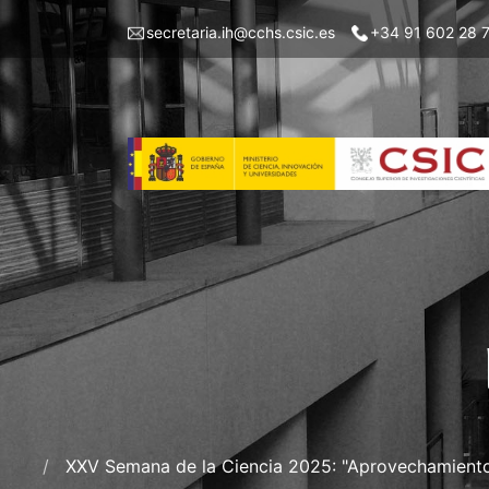
Pasar
Menu
secretaria.ih@cchs.csic.es
+34 91 602 28 
al
top
contenido
left
principal
IH
XXV Semana de la Ciencia 2025: "Aprovechamiento so