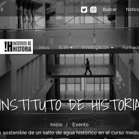
Menu
73
Buscar
Notici
top
right
IH
Menu
Inicio
El IH
Investigación
Formaci
IH
INSTITUTO DE HISTORI
Inicio
Evento
stenible de un salto de agua histórico en el curso medio d