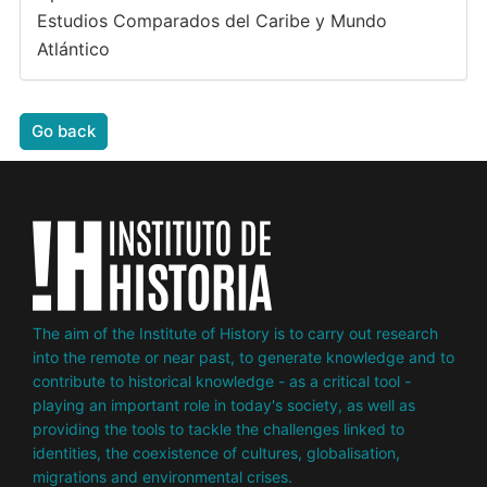
Estudios Comparados del Caribe y Mundo
Atlántico
Go back
The aim of the Institute of History is to carry out research
into the remote or near past, to generate knowledge and to
contribute to historical knowledge - as a critical tool -
playing an important role in today's society, as well as
providing the tools to tackle the challenges linked to
identities, the coexistence of cultures, globalisation,
migrations and environmental crises.