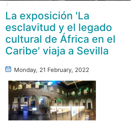
La exposición 'La esclavitud y el legado cultural de
África en el Caribe' viaja a Sevilla
La exposición 'La
esclavitud y el legado
cultural de África en el
Caribe' viaja a Sevilla
Monday, 21 February, 2022