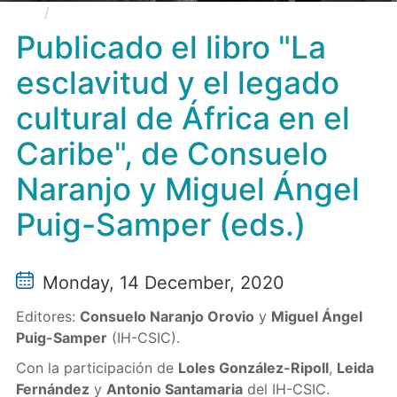
Publicado el libro "La esclavitud y el legado
cultural de África en el Caribe", de Consuelo Naranjo y
Publicado el libro "La
Miguel Ángel Puig-Samper (eds.)
esclavitud y el legado
cultural de África en el
Caribe", de Consuelo
Naranjo y Miguel Ángel
Puig-Samper (eds.)
Monday, 14 December, 2020
Editores:
Consuelo Naranjo Orovio
y
Miguel Ángel
Puig-Samper
(IH-CSIC).
Con la participación de
Loles González-Ripoll
,
Leida
Fernández
y
Antonio Santamaria
del IH-CSIC.