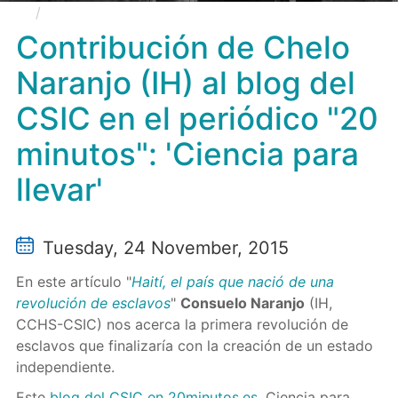
Contribución de Chelo Naranjo (IH) al blog del
CSIC en el periódico "20 minutos": 'Ciencia para llevar'
Contribución de Chelo
Naranjo (IH) al blog del
CSIC en el periódico "20
minutos": 'Ciencia para
llevar'
Tuesday, 24 November, 2015
En este artículo "
Haití, el país que nació de una
revolución de esclavos
"
Consuelo Naranjo
(IH,
CCHS-CSIC) nos acerca la primera revolución de
esclavos que finalizaría con la creación de un estado
independiente.
Este
blog del CSIC en 20minutos.es
, Ciencia para