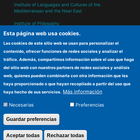
Institute of Languages ​​and Cultures of the
Mediterranean and the Near East
Institute of Philosophy
Esta página web usa cookies.
Institute of Public Policies and Goods
Las cookies de este sitio web se usan para personalizar el
contenido, ofrecer funciones de redes sociales y analizar el
IH
tráfico. Además, compartimos información sobre el uso que haga
del sitio web con nuestros partners de redes sociales y análisis
CSIC Electronic Office
web, quienes pueden combinarla con otra información que les
Information for suppliers
haya proporcionado o que hayan recopilado a partir del uso que
Más información
haya hecho de sus servicios.
Funding entities
Necesarias
Preferencias
Location
Guardar preferencias
©Copyright 2026 Todos los derechos
Aceptar todas
Rechazar todas
Revocar consentimi
reservados