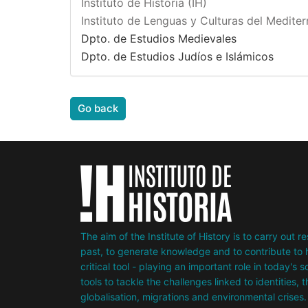
Instituto de Historia (IH)
Instituto de Lenguas y Culturas del Medite
Dpto. de Estudios Medievales
Dpto. de Estudios Judíos e Islámicos
Go back
The aim of the Institute of History is to carry out 
past, to generate knowledge and to contribute to h
critical tool - playing an important role in today's 
tools to tackle the challenges linked to identities, 
globalisation, migrations and environmental crises.