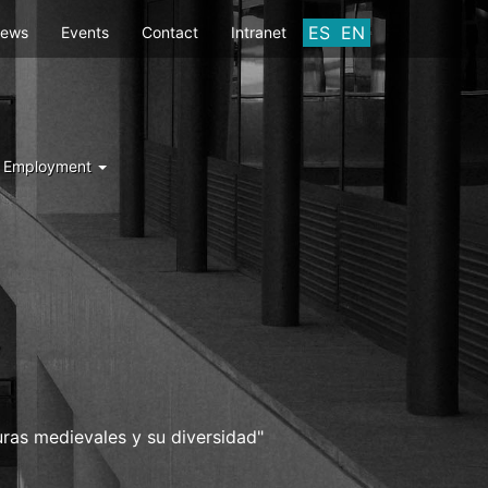
ES
EN
ews
Events
Contact
Intranet
d Employment
Y
uras medievales y su diversidad"