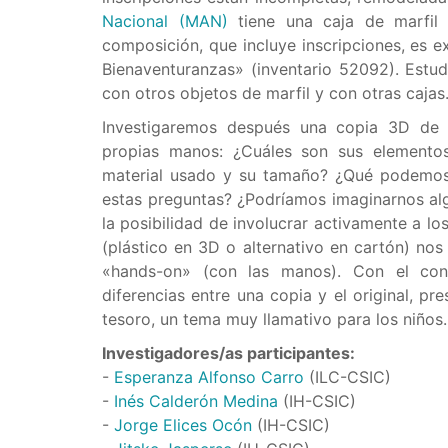
Nacional (MAN)
tiene una caja de marfil 
composición, que incluye inscripciones, es 
Bienaventuranzas» (inventario 52092). Estu
con otros objetos de marfil y con otras cajas
Investigaremos después una copia 3D de
propias manos: ¿Cuáles son sus elementos 
material usado y su tamaño? ¿Qué podemos d
estas preguntas? ¿Podríamos imaginarnos al
la posibilidad de involucrar activamente a lo
(plástico en 3D o alternativo en cartón) no
«hands-on» (con las manos). Con el cono
diferencias entre una copia y el original, p
tesoro, un tema muy llamativo para los niños.
Investigadores/as participantes:
-
Esperanza Alfonso Carro
(ILC-CSIC)
-
Inés Calderón Medina
(IH-CSIC)
-
Jorge Elices Ocón
(IH-CSIC)