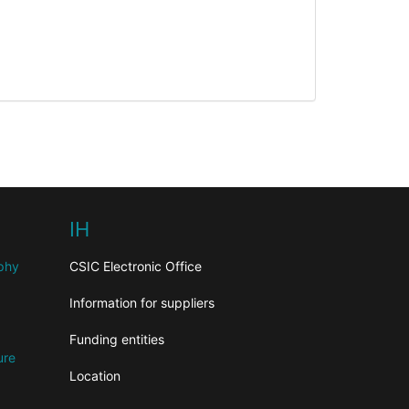
IH
aphy
CSIC Electronic Office
Information for suppliers
Funding entities
ure
Location