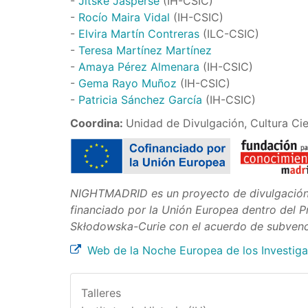
-
Jitske Jasperse
(IH-CSIC)
-
Rocío Maira Vidal
(IH-CSIC)
-
Elvira Martín Contreras
(ILC-CSIC)
-
Teresa Martínez Martínez
-
Amaya Pérez Almenara
(IH-CSIC)
-
Gema Rayo Muñoz
(IH-CSIC)
-
Patricia Sánchez García
(IH-CSIC)
Coordina:
Unidad de Divulgación, Cultura Cie
NIGHTMADRID es un proyecto de divulgación c
financiado por la Unión Europea dentro del 
Skłodowska-Curie con el acuerdo de subvenc
Web de la Noche Europea de los Investig
Talleres