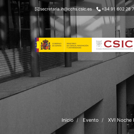
Skip
Menu
secretaria.ih@cchs.csic.es
+34 91 602 28 
to
top
main
left
content
IH
Inicio
Evento
XVI Noche E