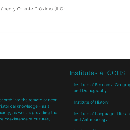
rráneo y Oriente Próximo (ILC)
Institutes at CCHS
Institute of Economy, Geogr
and Demography
research into the remote or near
Institute of History
istorical knowledge - as a
society, as well as providing the
Institute of Language, Literat
the coexistence of cultures,
and Anthropology