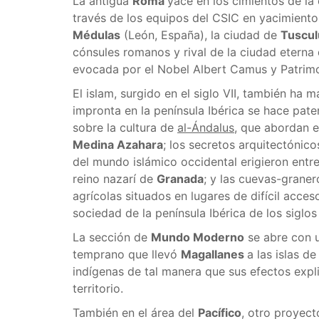
La antigua
Roma
yace en los cimientos de la 
través de los equipos del CSIC en yacimient
Médulas
(León, España), la ciudad de
Tuscu
cónsules romanos y rival de la ciudad eterna
evocada por el Nobel Albert Camus y Patrimon
El islam, surgido en el siglo VII, también ha 
impronta en la península Ibérica se hace pat
sobre la cultura de
al-Ándalus
, que abordan e
Medina Azahara
; los secretos arquitectónico
del mundo islámico occidental erigieron entre l
reino nazarí de
Granada
; y las cuevas-grane
agrícolas situados en lugares de difícil acces
sociedad de la península Ibérica de los siglos 
La sección de
Mundo Moderno
se abre con u
temprano que llevó
Magallanes
a las islas d
indígenas de tal manera que sus efectos expli
territorio.
También en el área del
Pacífico
, otro proyect