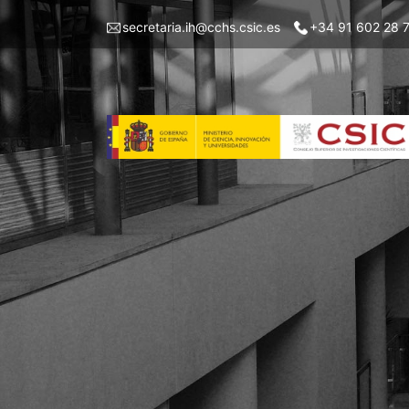
Skip
Menu
secretaria.ih@cchs.csic.es
+34 91 602 28 
to
top
main
left
content
IH