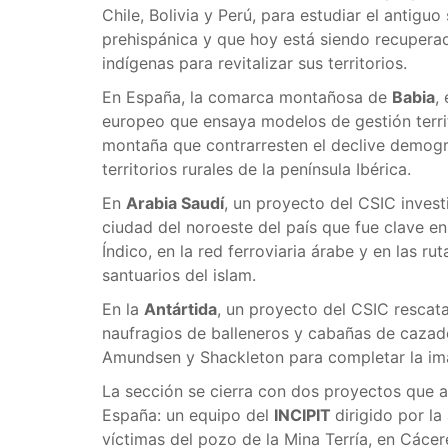
Chile, Bolivia y Perú, para estudiar el antigu
prehispánica y que hoy está siendo recupera
indígenas para revitalizar sus territorios.
En España, la comarca montañosa de
Babia
,
europeo que ensaya modelos de gestión territo
montaña que contrarresten el declive demográ
territorios rurales de la península Ibérica.
En
Arabia Saudí
, un proyecto del CSIC inves
ciudad del noroeste del país que fue clave en
Índico, en la red ferroviaria árabe y en las r
santuarios del islam.
En la
Antártida
, un proyecto del CSIC rescata 
naufragios de balleneros y cabañas de cazad
Amundsen y Shackleton para completar la ima
La sección se cierra con dos proyectos que 
España: un equipo del
INCIPIT
dirigido por l
víctimas del pozo de la Mina Terría, en Cáce