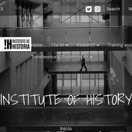
Menu
73
Search
N
top
right
IH
Menu
Home
The IH
Research
Training an
IH
Transference & Dissemination
INSTITUTE OF HISTOR
Inicio