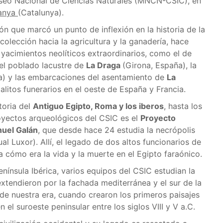
useo Nacional de Ciencias Naturales (MNCN-CSIC), en
anya
(Catalunya).
ión que marcó un punto de inflexión en la historia de la
colección hacia la agricultura y la ganadería, hace
yacimientos neolíticos extraordinarios, como el de
, el poblado lacustre de
La Draga
(Girona, España), la
) y las embarcaciones del asentamiento de
La
galitos funerarios en el oeste de España y Francia.
toria del
Antiguo Egipto, Roma y los iberos
, hasta los
oyectos arqueológicos del CSIC es el
Proyecto
uel Galán
, que desde hace 24 estudia la necrópolis
l Luxor). Allí, el legado de dos altos funcionarios de
a cómo era la vida y la muerte en el Egipto faraónico.
península Ibérica, varios equipos del CSIC estudian la
extendieron por la fachada mediterránea y el sur de la
es de nuestra era, cuando crearon los primeros paisajes
n el suroeste peninsular entre los siglos VIII y V a.C.