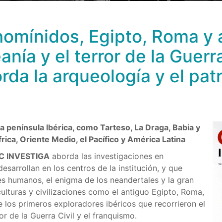
Ándalus, hasta los exploradores de Oceanía y el terror de 
arqueología y el patrimonio
omínidos, Egipto, Roma y a
ía y el terror de la Guerra 
da la arqueología y el pat
a península Ibérica, como Tarteso, La Draga, Babia y
ca, Oriente Medio, el Pacífico y América Latina
C INVESTIGA
aborda las investigaciones en
esarrollan en los centros de la institución, y que
es humanos, el enigma de los neandertales y la gran
culturas y civilizaciones como el antiguo Egipto, Roma,
e los primeros exploradores ibéricos que recorrieron el
ror de la Guerra Civil y el franquismo.