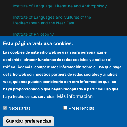
Institute of Language, Literature and Anthropology
Institute of Languages ​​and Cultures of the
Mediterranean and the Near East
Institute of Philosophy
Esta página web usa cookies.
Institute of Public Policies and Goods
Las cookies de este sitio web se usan para personalizar el
contenido, ofrecer funciones de redes sociales y analizar el
IH
tráfico. Además, compartimos información sobre el uso que haga
del sitio web con nuestros partners de redes sociales y análisis
CSIC Electronic Office
web, quienes pueden combinarla con otra información que les
Information for suppliers
haya proporcionado o que hayan recopilado a partir del uso que
Más información
haya hecho de sus servicios.
Funding entities
Necesarias
Preferencias
Location
Guardar preferencias