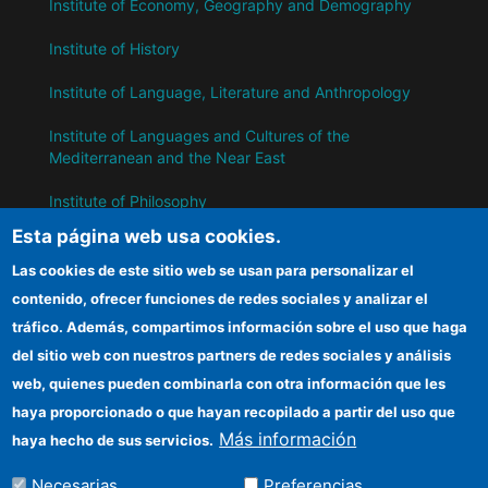
Institute of Economy, Geography and Demography
Institute of History
Institute of Language, Literature and Anthropology
Institute of Languages ​​and Cultures of the
Mediterranean and the Near East
Institute of Philosophy
Esta página web usa cookies.
Institute of Public Policies and Goods
Las cookies de este sitio web se usan para personalizar el
contenido, ofrecer funciones de redes sociales y analizar el
IH
tráfico. Además, compartimos información sobre el uso que haga
del sitio web con nuestros partners de redes sociales y análisis
CSIC Electronic Office
web, quienes pueden combinarla con otra información que les
Information for suppliers
haya proporcionado o que hayan recopilado a partir del uso que
Más información
haya hecho de sus servicios.
Funding entities
Necesarias
Preferencias